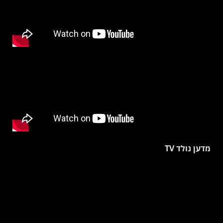
מדען נולד TV