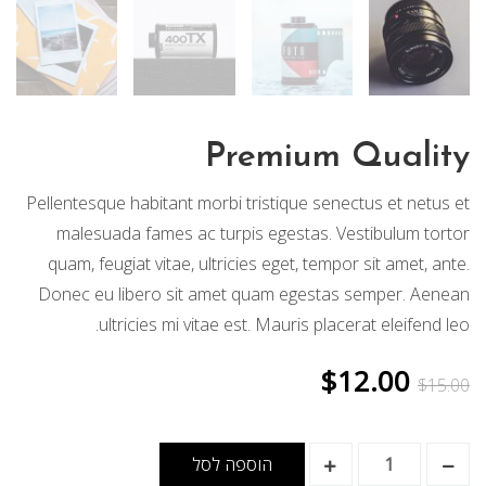
Premium Quality
Pellentesque habitant morbi tristique senectus et netus et
malesuada fames ac turpis egestas. Vestibulum tortor
quam, feugiat vitae, ultricies eget, tempor sit amet, ante.
Donec eu libero sit amet quam egestas semper. Aenean
ultricies mi vitae est. Mauris placerat eleifend leo.
המחיר
המחיר
$
12.00
$
15.00
המקורי
הנוכחי
היה:
הוא:
Premium
$12.00.
$15.00.
הוספה לסל